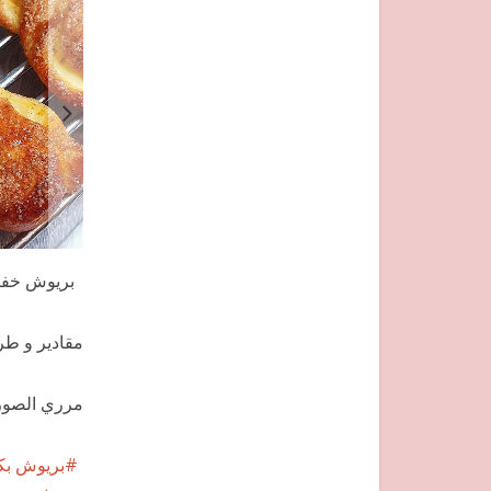
بريوش خفي
مقادير و طر
مرري الصور
بريوش بكر