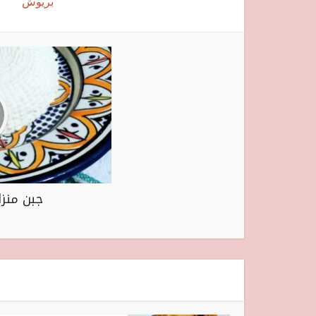
بريوش
جبن منزلي ب 