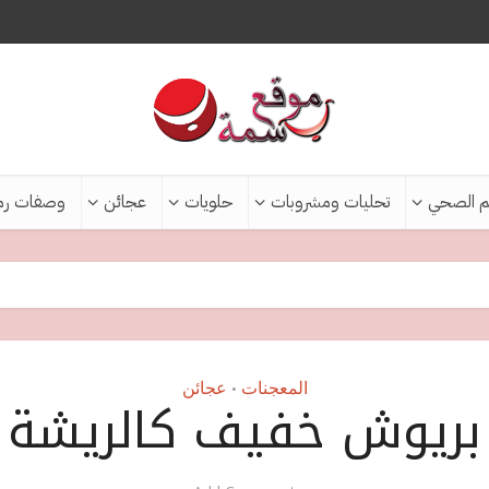
م الصحي
تحليات ومشروبات
حلويات
عجائن
وصفات رم
المعجنات
عجائن
•
بريوش خفيف كالريشة