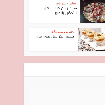
عجائن
منوعات
•
مقادير بان كيك سهل
التحضير بالصور
تحليات ومشروبات
تحلية الكراميل بدون فرن