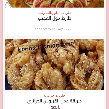
حلويات
طورطات وكيك
•
طارط مول العجيب
5 سنوات ago
Add Comment
حلويات جزائرية
طريقة عمل القريوش الجزائري
بالصور