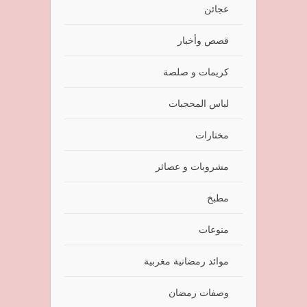
عجائن
قصص وأخبار
كريمات و صلصة
لباس المحجبات
مختارات
مشروبات و عصائر
مطبخ
منوعات
موائد رمضانية مغربية
وصفات رمضان