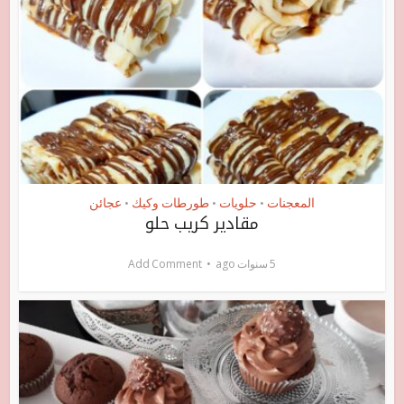
المعجنات
حلويات
طورطات وكيك
عجائن
•
•
•
مقادير كريب حلو
5 سنوات ago
Add Comment