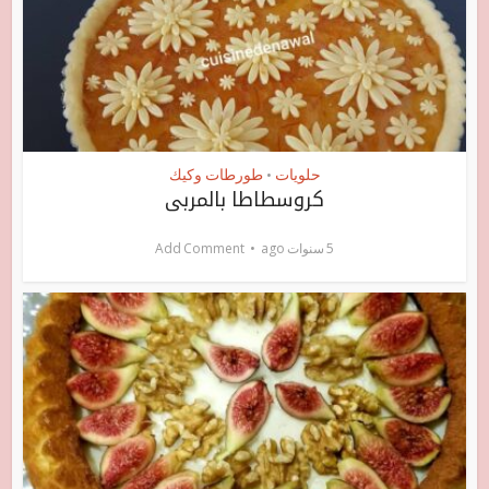
حلويات
طورطات وكيك
•
كروسطاطا بالمربى
5 سنوات ago
Add Comment