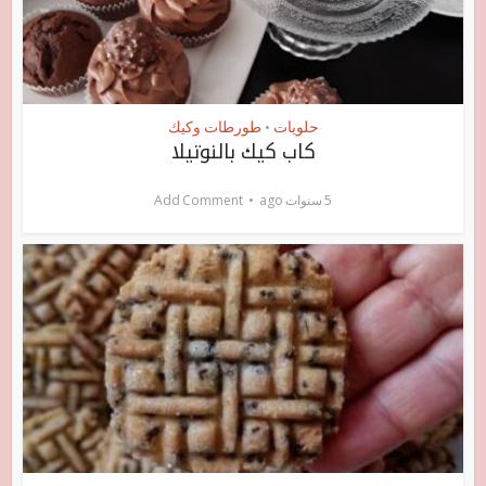
حلويات
طورطات وكيك
•
كاب كيك بالنوتيلا
5 سنوات ago
Add Comment