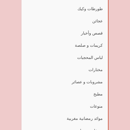
طورطات وكيك
عجائن
قصص وأخبار
كريمات و صلصة
لباس المحجبات
مختارات
مشروبات و عصائر
مطبخ
منوعات
موائد رمضانية مغربية