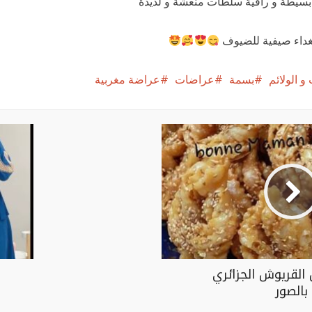
سيطة و راقية سلطات منعشة و لذيذة
غداء صيفية للضيوف
و الولائم
بسمة
عراضات
عراضة مغربية
القريوش الجزائري
بالصور