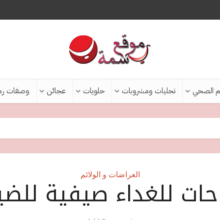
م الصحي
تحليات ومشروبات
حلويات
عجائن
وصفات رم
العراضات و الولائم
احات للغداء صيفية للض