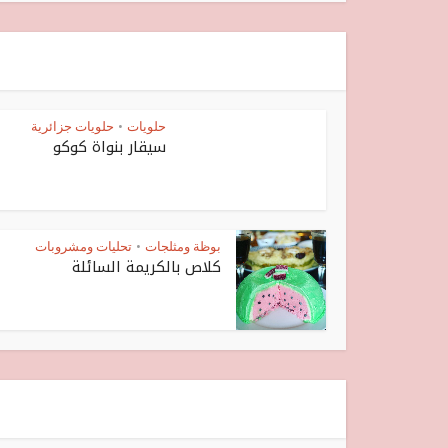
حلويات
حلويات جزائرية
•
سيقار بنواة كوكو
بوظة ومثلجات
تحليات ومشروبات
•
كلاص بالكريمة السائلة