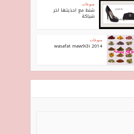
منوعات
شنط مع احذيتها اخر
شياكة
منوعات
wasafat maw9i3i 2014