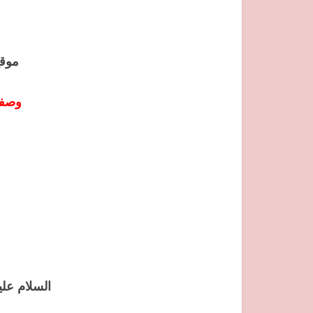
موقع ب
وصفا
السلام عل