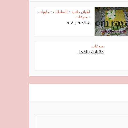
اطباق جانبية
السلطات
حلويات
•
•
منوعات
•
شلاضة راقية
منوعات
مقبلات بالفجل