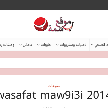
م الصحي
تحليات ومشروبات
حلويات
عجائن
وصفات رم
منوعات
wasafat maw9i3i 201