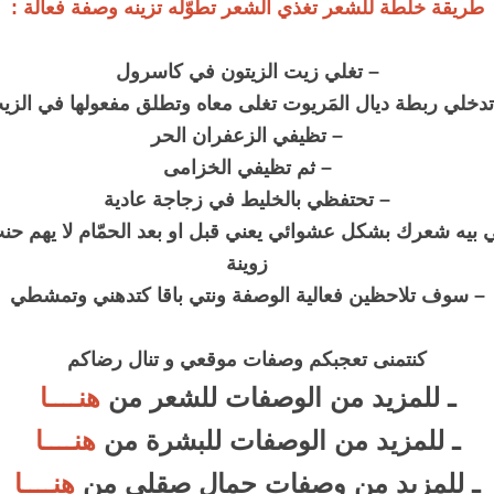
طريقة خلطة للشعر تغذي الشعر تطوّله تزينه وصفة فعالة :
– تغلي زيت الزيتون في كاسرول
تدخلي ربطة ديال المَريوت تغلى معاه وتطلق مفعولها في الزي
– تظيفي الزعفران الحر
– ثم تظيفي الخزامى
– تحتفظي بالخليط في زجاجة عادية
 بيه شعرك بشكل عشوائي يعني قبل او بعد الحمّام لا يهم حن
زوينة
– سوف تلاحظين فعالية الوصفة ونتي باقا كتدهني وتمشطي
كنتمنى تعجبكم وصفات موقعي و تنال رضاكم
ـ للمزيد من الوصفات للشعر من
هنــــا
ـ للمزيد من الوصفات للبشرة من
هنــــا
ـ للمزيد من وصفات جمال صقلي من
هنــــا